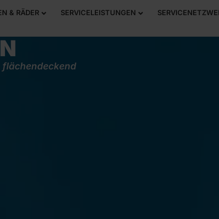
EN & RÄDER
SERVICELEISTUNGEN
SERVICENETZWE
E VON
EN
 & flächendeckend