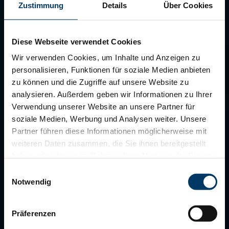
Wir kümmern uns um Ihr Anliegen.
Zustimmung
Details
Über Cookies
Diese Webseite verwendet Cookies
Wir verwenden Cookies, um Inhalte und Anzeigen zu
personalisieren, Funktionen für soziale Medien anbieten
zu können und die Zugriffe auf unsere Website zu
analysieren. Außerdem geben wir Informationen zu Ihrer
Verwendung unserer Website an unsere Partner für
soziale Medien, Werbung und Analysen weiter. Unsere
Partner führen diese Informationen möglicherweise mit
weiteren Daten zusammen, die Sie ihnen bereitgestellt
haben oder die sie im Rahmen Ihrer Nutzung der Dienste
gesammelt haben.
Einwilligungsauswahl
Notwendig
Ich bitte um Rückruf
Präferenzen