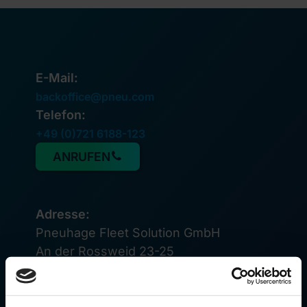
E-Mail:
backoffice@pneu.com
Telefon:
+49 (0)721 6188-123
ANRUFEN
Adresse:
Pneuhage Fleet Solution GmbH
An der Rossweid 23-25
D-76229 Karlsruhe