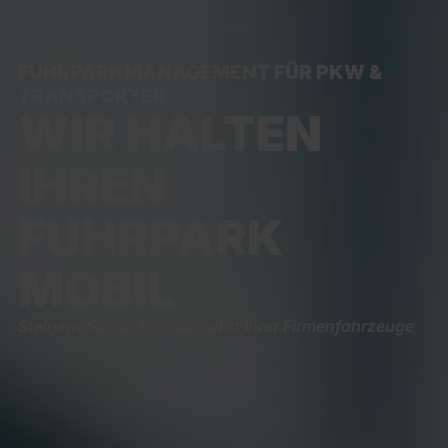
FUHRPARKMANAGEMENT FÜR PKW &
TRANSPORTER
WIR HALTEN
IHREN
FUHRPARK
MOBIL
Steigern Sie die Produktivität Ihrer Firmenfahrzeuge