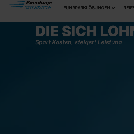
REIFEN UND REIFENSERVICE FÜR LK
FUHRPARKLÖSUNGEN
REIF
LKW- & BUSR
Menü
DIE SICH LO
Spart Kosten, steigert Leistung